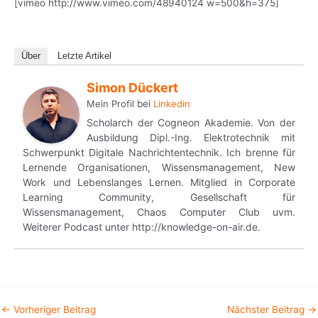
[vimeo http://www.vimeo.com/48940124 w=500&h=375]
Über
Letzte Artikel
Simon Dückert
Mein Profil
bei
Linkedin
Scholarch der Cogneon Akademie. Von der
Ausbildung Dipl.-Ing. Elektrotechnik mit
Schwerpunkt Digitale Nachrichtentechnik. Ich brenne für
Lernende Organisationen, Wissensmanagement, New
Work und Lebenslanges Lernen. Mitglied in Corporate
Learning Community, Gesellschaft für
Wissensmanagement, Chaos Computer Club uvm.
Weiterer Podcast unter http://knowledge-on-air.de.
←
Vorheriger Beitrag
Nächster Beitrag
→