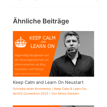
Ähnliche Beiträge
Keep Calm and Learn On Neustart
Schreibe einen Kommentar
/
Keep Calm & Learn On
,
lernOS Convention 2023
/ Von
Simon Dückert