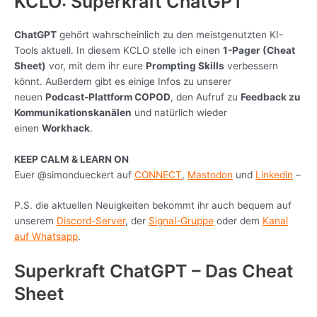
KCLO: Superkraft ChatGPT
ChatGPT
gehört wahrscheinlich zu den meistgenutzten KI-
Tools aktuell. In diesem KCLO stelle ich einen
1-Pager (Cheat
Sheet)
vor, mit dem ihr eure
Prompting Skills
verbessern
könnt. Außerdem gibt es einige Infos zu unserer
neuen
Podcast-Plattform COPOD
, den Aufruf zu
Feedback zu
Kommunikationskanälen
und natürlich wieder
einen
Workhack
.
KEEP CALM & LEARN ON
Euer @simondueckert auf
CONNECT
,
Mastodon
und
Linkedin
–
P.S. die aktuellen Neuigkeiten bekommt ihr auch bequem auf
unserem
Discord-Server
, der
Signal-Gruppe
oder dem
Kanal
auf Whatsapp
.
Superkraft ChatGPT – Das Cheat
Sheet