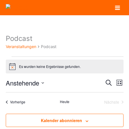
Zum
Inhalt
springen
Podcast
Veranstaltungen
Podcast
Veranstaltungen
Es wurden keine Ergebnisse gefunden.
Hinweis
Anstehende
Veranstaltun
Veran
Suche
Liste
Suche
Ansic
Datum
und
Navig
wählen.
Ansichten,
Veranstaltungen
Heute
Nächste
Vorherige
Veransta
Navigation
Kalender abonnieren