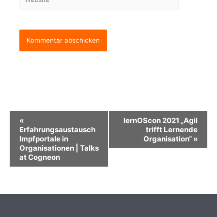
Veranstaltung-
«
lernOScon 2021 „Agil
Navigation
Erfahrungsaustausch
trifft Lernende
Impfportale in
Organisation“
»
Organisationen | Talks
at Cogneon